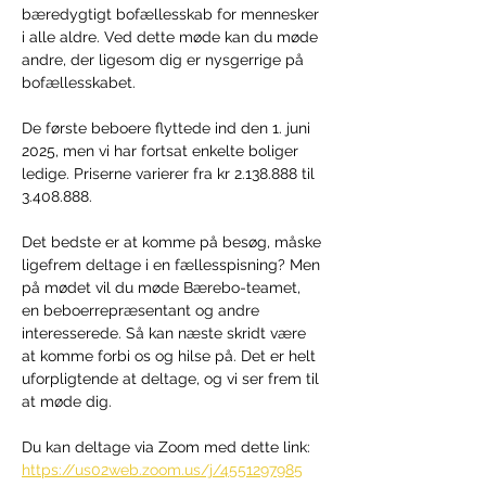
bæredygtigt bofællesskab for mennesker 
i alle aldre. Ved dette møde kan du møde 
andre, der ligesom dig er nysgerrige på 
bofællesskabet. 
De første beboere flyttede ind den 1. juni 
2025, men vi har fortsat enkelte boliger 
ledige. Priserne varierer fra kr 2.138.888 til 
3.408.888.
Det bedste er at komme på besøg, måske 
ligefrem deltage i en fællesspisning? Men 
på mødet vil du møde Bærebo-teamet, 
en beboerrepræsentant og andre 
interesserede. Så kan næste skridt være 
at komme forbi os og hilse på. Det er helt 
uforpligtende at deltage, og vi ser frem til 
at møde dig. 
Du kan deltage via Zoom med dette link: 
https://us02web.zoom.us/j/4551297985