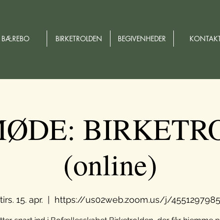
BÆREBO
BIRKETROLDEN
BEGIVENHEDER
KONTAK
MØDE: BIRKETR
(online)
tirs. 15. apr.
  |  
https://us02web.zoom.us/j/455129798