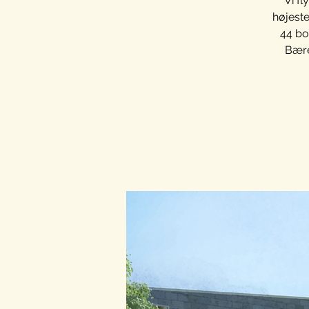
Vi fl
højeste
44 bo
Bære