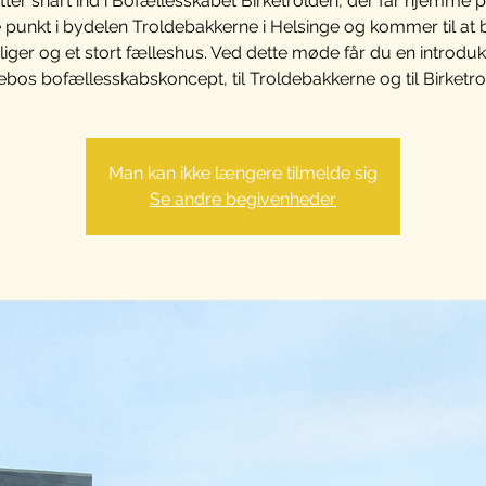
ytter snart ind i Bofællesskabet Birketrolden, der får hjemme 
 punkt i bydelen Troldebakkerne i Helsinge og kommer til at 
liger og et stort fælleshus. Ved dette møde får du en introdukti
bos bofællesskabskoncept, til Troldebakkerne og til Birketro
Man kan ikke længere tilmelde sig
Se andre begivenheder