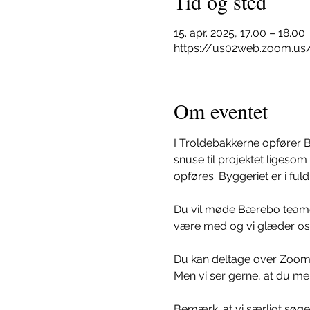
Tid og sted
15. apr. 2025, 17.00 – 18.00
https://us02web.zoom.us
Om eventet
I Troldebakkerne opfører Bæ
snuse til projektet ligeso
opføres. Byggeriet er i fuld 
Du vil møde Bærebo teamet,
være med og vi glæder os ti
Du kan deltage over Zoom
Men vi ser gerne, at du melde
Bemærk. at vi særligt sø