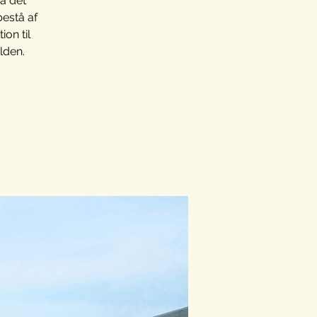
på det
bestå af
on til
lden.