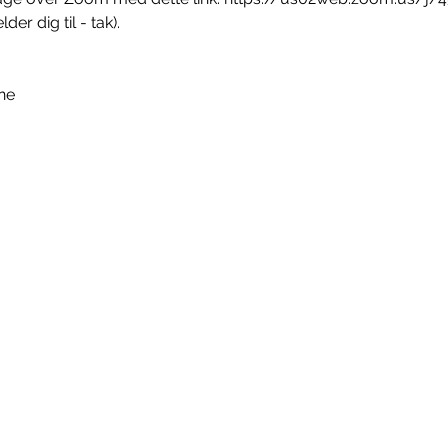
er dig til - tak). 
ne 