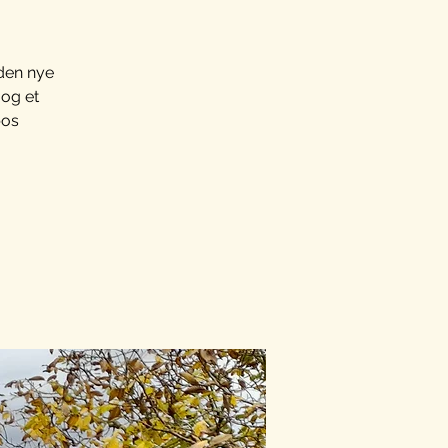
 den nye
 og et
bos