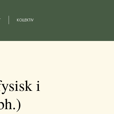
T
KOLLEKTIV
isk i
bh.)