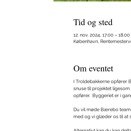
Tid og sted
12. nov. 2024, 17.00 – 18.00
København, Rentemesterv
Om eventet
I Troldebakkerne opfører Bæ
snuse til projektet ligesom
opfører.  Byggeriet er i gang
Du vil møde Bærebo teamet
med og vi glæder os til at s
Alternativt kan du kan de