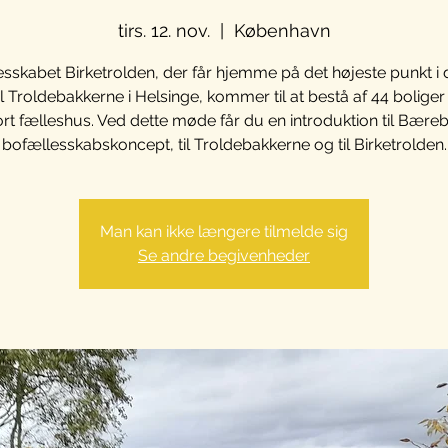
tirs. 12. nov.
  |  
København
sskabet Birketrolden, der får hjemme på det højeste punkt i
 Troldebakkerne i Helsinge, kommer til at bestå af 44 boliger
ort fælleshus. Ved dette møde får du en introduktion til Bære
bofællesskabskoncept, til Troldebakkerne og til Birketrolden.
Man kan ikke længere tilmelde sig
Se andre begivenheder