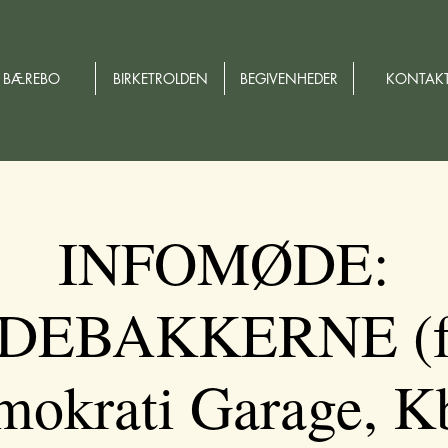
BÆREBO
BIRKETROLDEN
BEGIVENHEDER
KONTAK
INFOMØDE:
DEBAKKERNE (fys
okrati Garage, K