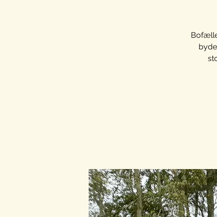
Bofælle
bydel
st