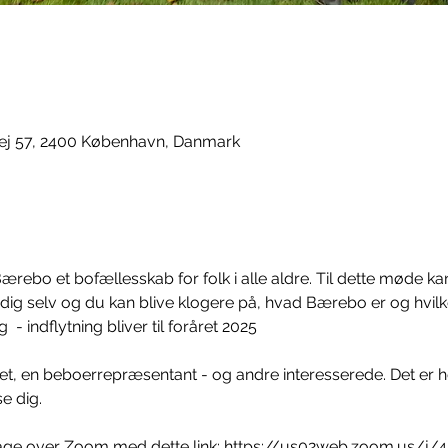
ej 57, 2400 København, Danmark
rebo et bofællesskab for folk i alle aldre. Til dette møde kan
 dig selv og du kan blive klogere på, hvad Bærebo er og hvilk
  - indflytning bliver til foråret 2025  
, en beboerrepræsentant - og andre interesserede. Det er he
e dig. 
ltage over Zoom med dette link: https://us02web.zoom.us/j/