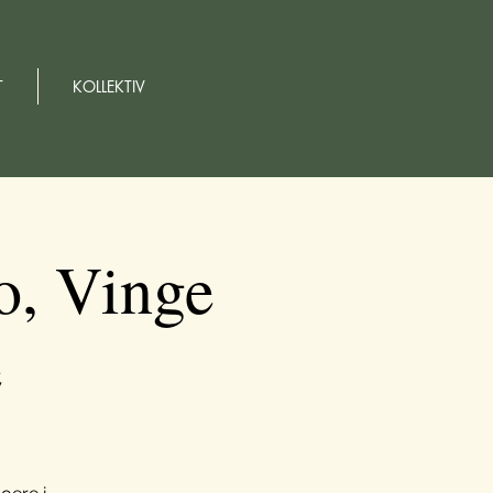
T
KOLLEKTIV
o, Vinge
e