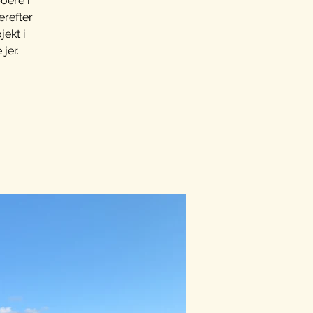
oere i
erefter
jekt i
jer.