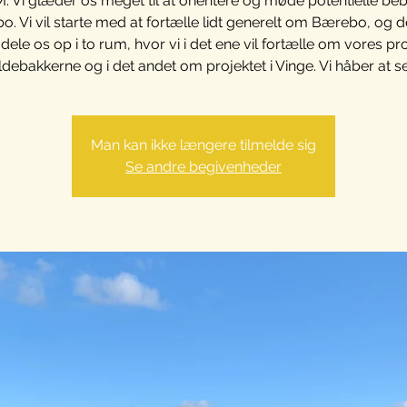
 Vi glæder os meget til at orientere og møde potentielle beb
. Vi vil starte med at fortælle lidt generelt om Bærebo, og d
i dele os op i to rum, hvor vi i det ene vil fortælle om vores pro
ldebakkerne og i det andet om projektet i Vinge. Vi håber at se 
Man kan ikke længere tilmelde sig
Se andre begivenheder