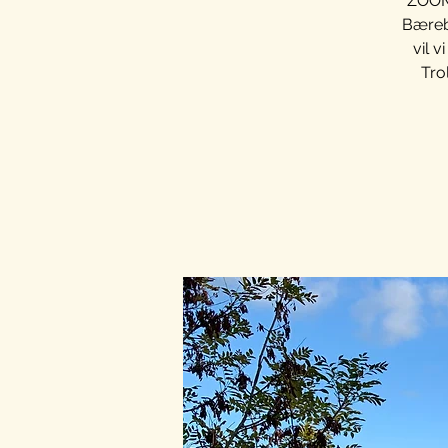
ZOOM:
Bærebo
vil v
Tro