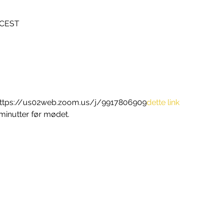
0 CEST
e: https://us02web.zoom.us/j/9917806909
dette link
inutter før mødet.