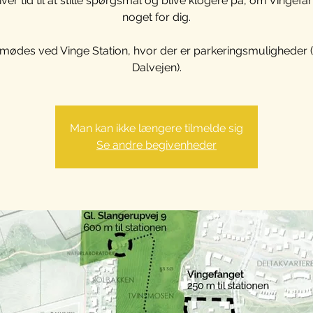
iver tid til at stille spørgsmål og blive klogere på, om Vingefa
noget for dig.
 mødes ved Vinge Station, hvor der er parkeringsmuligheder 
Dalvejen).
Man kan ikke længere tilmelde sig
Se andre begivenheder