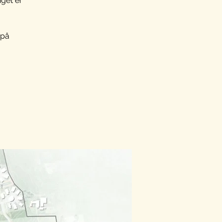
nget er
(på