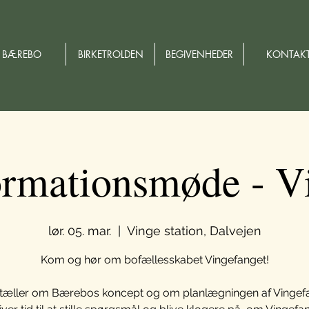
BÆREBO
BIRKETROLDEN
BEGIVENHEDER
KONTAK
ormationsmøde - V
lør. 05. mar.
  |  
Vinge station, Dalvejen
Kom og hør om bofællesskabet Vingefanget!
rtæller om Bærebos koncept og om planlægningen af Vingef