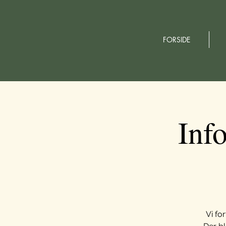
FORSIDE
Inf
Vi fo