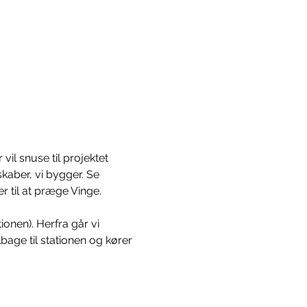
vil snuse til projektet 
kaber, vi bygger. Se 
 til at præge Vinge.
onen). Herfra går vi 
age til stationen og kører 