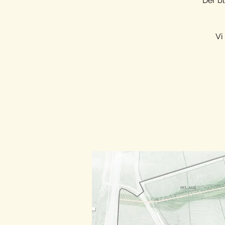
Der bl
Vi