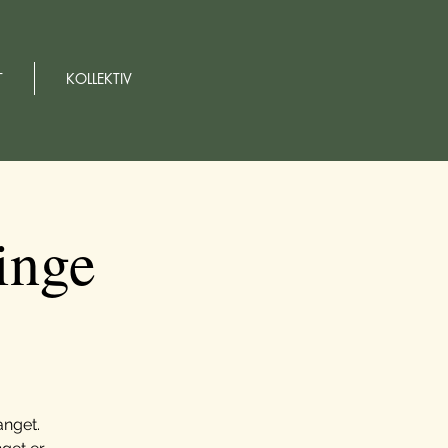
T
KOLLEKTIV
inge
anget.