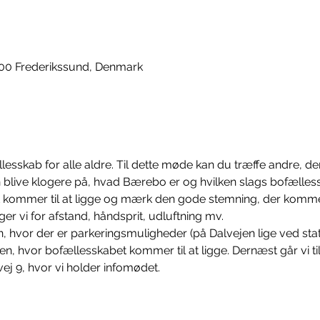
3600 Frederikssund, Denmark
lesskab for alle aldre. Til dette møde kan du træffe andre, der 
 blive klogere på, hvad Bærebo er og hvilken slags bofælless
 kommer til at ligge og mærk den gode stemning, der kommer
er vi for afstand, håndsprit, udluftning mv.
 hvor der er parkeringsmuligheder (på Dalvejen lige ved stati
 hvor bofællesskabet kommer til at ligge. Dernæst går vi tilb
vej 9, hvor vi holder infomødet.