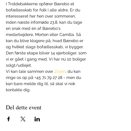
I Troldebakkerne opfører Bærebo et 
bofællesskab for folk i alle aldre. Er du 
interesseret her hen over sommeren, 
inden næste infomøde 23.8, kan du tage 
en snak med én af Bærebo's 
medarbejdere, Morten eller Camilla. Så 
kan du blive klogere på, hvad Bærebo er 
og hvilket slags bofællesskab, vi bygger. 
Den første etape bliver 14 ejerboliger, som 
vi er gået i gang med. Vi har nu 10 boliger 
solgt/udlejet.
Vi kan tale sammen over 
Zoom
, du kan 
ringe os op på +45 71 79 27 28 - men du 
kan bare melde dig til, så skal vi nok 
kontakte dig. 
Del dette event